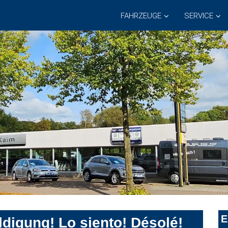
FAHRZEUGE
SERVICE
E
digung! Lo siento! Désolé!