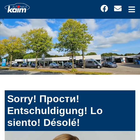
Sorry! Прости!
Entschuldigung! Lo
siento! Désolé!