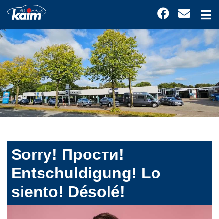
Sorry! Прости!
Entschuldigung! Lo
siento! Désolé!