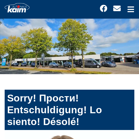
Sorry! Прости!
Entschuldigung! Lo
siento! Désolé!