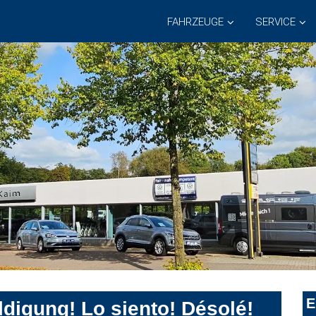
FAHRZEUGE
SERVICE
E
digung! Lo siento! Désolé!