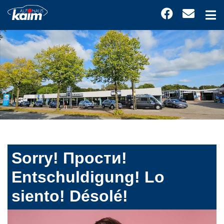
Sorry! Прости!
Entschuldigung! Lo
siento! Désolé!