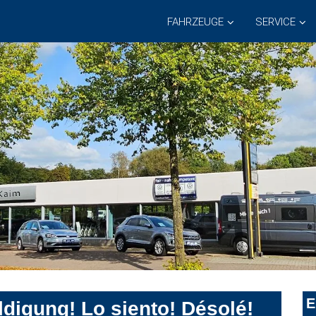
FAHRZEUGE
SERVICE
E
digung! Lo siento! Désolé!