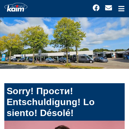
Sorry! Прости!
Entschuldigung! Lo
siento! Désolé!