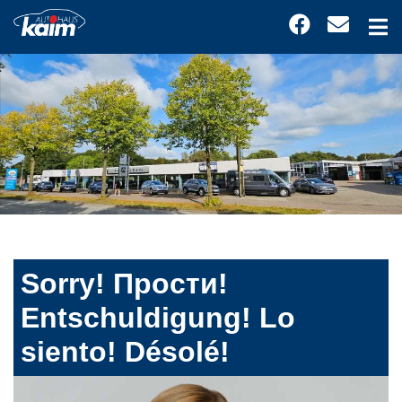
Sorry! Прости!
Entschuldigung! Lo
siento! Désolé!