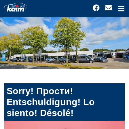
Sorry! Прости!
Entschuldigung! Lo
siento! Désolé!