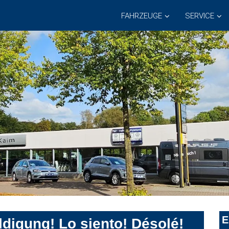
FAHRZEUGE
SERVICE
E
digung! Lo siento! Désolé!