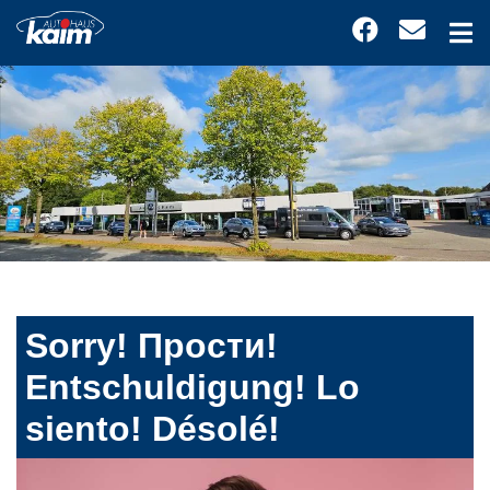
Sorry! Прости!
Entschuldigung! Lo
siento! Désolé!