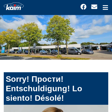
Sorry! Прости!
Entschuldigung! Lo
siento! Désolé!