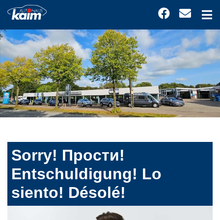
Sorry! Прости!
Entschuldigung! Lo
siento! Désolé!