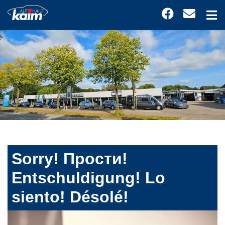
Sorry! Прости!
Entschuldigung! Lo
siento! Désolé!