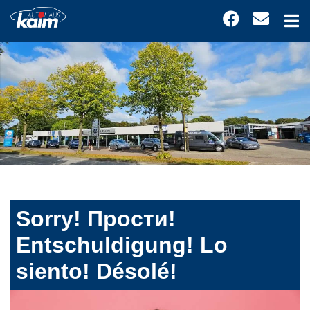
Sorry! Прости!
Entschuldigung! Lo
siento! Désolé!