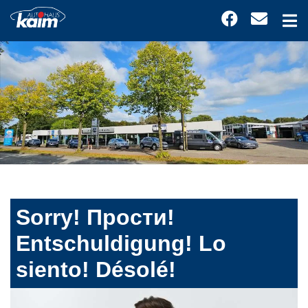
Sorry! Прости!
Entschuldigung! Lo
siento! Désolé!