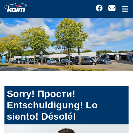
Sorry! Прости!
Entschuldigung! Lo
siento! Désolé!