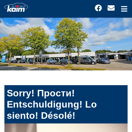
Sorry! Прости!
Entschuldigung! Lo
siento! Désolé!