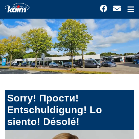
Sorry! Прости!
Entschuldigung! Lo
siento! Désolé!