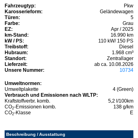
Fahrzeugtyp:
Pkw
Karosserieform:
Geländewagen
Türen:
5
Farbe:
Grau
EZ:
Apr / 2025
km-Stand:
16.990 km
kW / PS:
110 kW/ 150 PS
Treibstoff:
Diesel
Hubraum:
1.968 cm³
Standort:
Zentrallager
Lieferzeit:
ab ca. 10.08.2026
Unsere Nummer:
10734
Umweltnormen:
Umweltplakette
4 (Green)
Verbrauch und Emissionen nach WLTP:
Kraftstoffverbr. komb.
5,2 l/100km
CO
-Emissionen komb.
138 g/km
2
CO
-Klasse
E
2
Beschreibung / Ausstattung