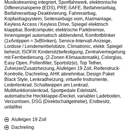
Musikstreaming integriert, Sportfahrwerk, elektronische
Differenzialsperre (EDS), PRE-SAFE, Beifahrerairbag,
Beifahrerairbag-Deaktivierung, Fahrerairbag,
Kopfairbagsystem, Seitenairbags vorn, Alarmanlage,
Keyless Access / Keyless Drive, Spiegel elektrisch
klappbar, Bordcomputer, elektrische Parkbremse,
Innenspiegel automatisch abblendend, Komfortblinker
(1xAntippen = 3xBlinken), Service-Intervall-Anzeige,
Lordose / Lendenwirbelstütze, Climatronic, elektr. Spiegel
beheizt, ISOFIX Kindersitzbefestigung, Zentralverriegelung
mit Fernbedienung, (2-Zonen Klimaautomatik), Colorglas,
Easy Open, Pollenfilter, Sportsitz(e), Top Tether,
Zuheizer/Zusatzheizung, Alufelgen 19 Zoll, Reifendruck-
Kontrolle, Dachreling, AHK abnehmbar, Design Paket
Black Style, Lenkradheizung, virtuelle Instrumente,
Lederlenkrad, Schaltwippen am Lenkrad,
Multifunktionslenkrad, Sportpedale Edelstahl,
automatische Heckklappe-/Deckel, variabler Ladeboden,
Verzurrösen, DSG (Direktschaltgetriebe), Erstbesitz,
unfallfrei
Alufelgen 19 Zoll
Dachreling