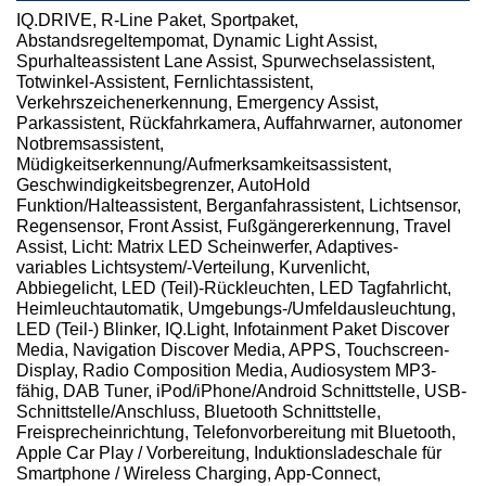
IQ.DRIVE, R-Line Paket, Sportpaket,
Abstandsregeltempomat, Dynamic Light Assist,
Spurhalteassistent Lane Assist, Spurwechselassistent,
Totwinkel-Assistent, Fernlichtassistent,
Verkehrszeichenerkennung, Emergency Assist,
Parkassistent, Rückfahrkamera, Auffahrwarner, autonomer
Notbremsassistent,
Müdigkeitserkennung/Aufmerksamkeitsassistent,
Geschwindigkeitsbegrenzer, AutoHold
Funktion/Halteassistent, Berganfahrassistent, Lichtsensor,
Regensensor, Front Assist, Fußgängererkennung, Travel
Assist, Licht: Matrix LED Scheinwerfer, Adaptives-
variables Lichtsystem/-Verteilung, Kurvenlicht,
Abbiegelicht, LED (Teil)-Rückleuchten, LED Tagfahrlicht,
Heimleuchtautomatik, Umgebungs-/Umfeldausleuchtung,
LED (Teil-) Blinker, IQ.Light, Infotainment Paket Discover
Media, Navigation Discover Media, APPS, Touchscreen-
Display, Radio Composition Media, Audiosystem MP3-
fähig, DAB Tuner, iPod/iPhone/Android Schnittstelle, USB-
Schnittstelle/Anschluss, Bluetooth Schnittstelle,
Freisprecheinrichtung, Telefonvorbereitung mit Bluetooth,
Apple Car Play / Vorbereitung, Induktionsladeschale für
Smartphone / Wireless Charging, App-Connect,