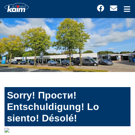
Sorry! Прости!
Entschuldigung! Lo
siento! Désolé!