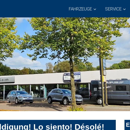
FAHRZEUGE
SERVICE
E
digung! Lo siento! Désolé!