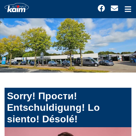
Sorry! Прости!
Entschuldigung! Lo
siento! Désolé!