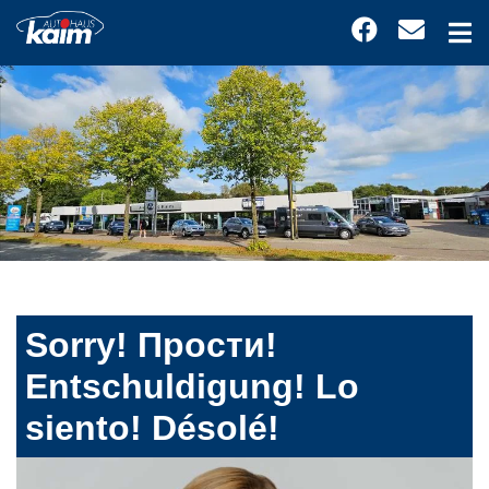
Sorry! Прости!
Entschuldigung! Lo
siento! Désolé!