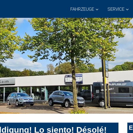
FAHRZEUGE
SERVICE
E
digung! Lo siento! Désolé!