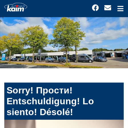
Sorry! Прости!
Entschuldigung! Lo
siento! Désolé!