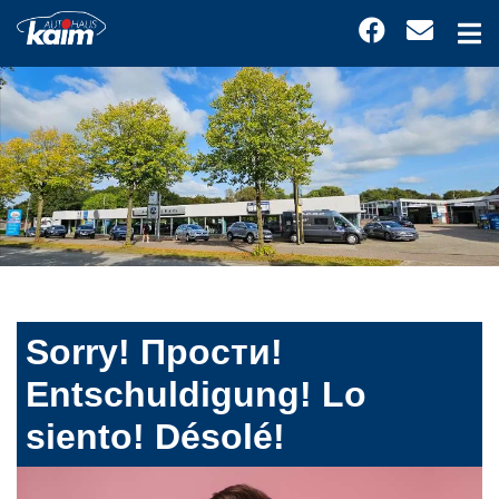
Sorry! Прости!
Entschuldigung! Lo
siento! Désolé!