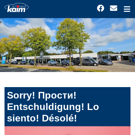
Sorry! Прости!
Entschuldigung! Lo
siento! Désolé!