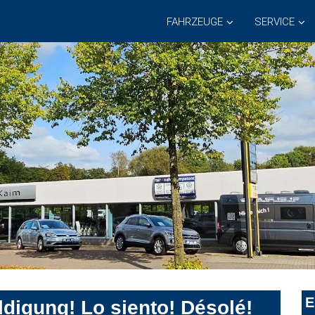
FAHRZEUGE
SERVICE
E
digung! Lo siento! Désolé!