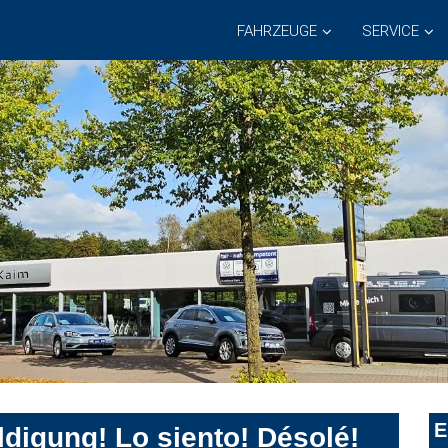
FAHRZEUGE
SERVICE
E
digung! Lo siento! Désolé!