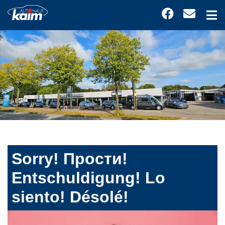
Sorry! Прости!
Entschuldigung! Lo
siento! Désolé!