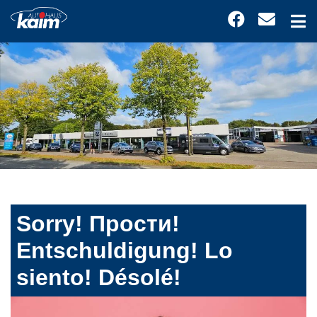
Sorry! Прости!
Entschuldigung! Lo
siento! Désolé!