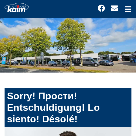
Sorry! Прости!
Entschuldigung! Lo
siento! Désolé!