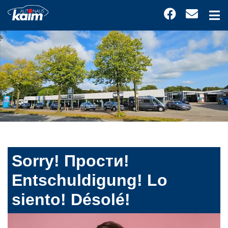
Sorry! Прости!
Entschuldigung! Lo
siento! Désolé!