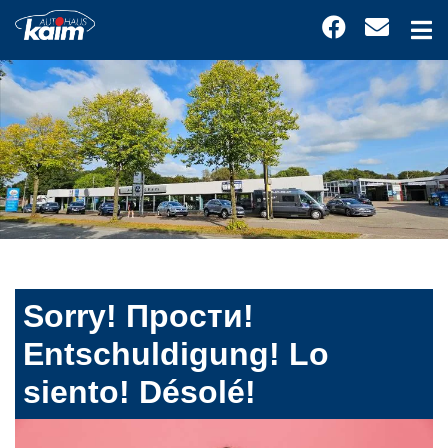
Sorry! Прости!
Entschuldigung! Lo
siento! Désolé!