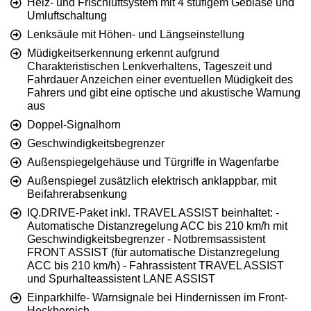
Heiz- und Frischluftsystem mit 4 stufigem Gebläse und
Umluftschaltung
Lenksäule mit Höhen- und Längseinstellung
Müdigkeitserkennung erkennt aufgrund
Charakteristischen Lenkverhaltens, Tageszeit und
Fahrdauer Anzeichen einer eventuellen Müdigkeit des
Fahrers und gibt eine optische und akustische Warnung
aus
Doppel-Signalhorn
Geschwindigkeitsbegrenzer
Außenspiegelgehäuse und Türgriffe in Wagenfarbe
Außenspiegel zusätzlich elektrisch anklappbar, mit
Beifahrerabsenkung
IQ.DRIVE-Paket inkl. TRAVEL ASSIST beinhaltet: -
Automatische Distanzregelung ACC bis 210 km/h mit
Geschwindigkeitsbegrenzer - Notbremsassistent
FRONT ASSIST (für automatische Distanzregelung
ACC bis 210 km/h) - Fahrassistent TRAVEL ASSIST
und Spurhalteassistent LANE ASSIST
Einparkhilfe- Warnsignale bei Hindernissen im Front-
Heckbereich