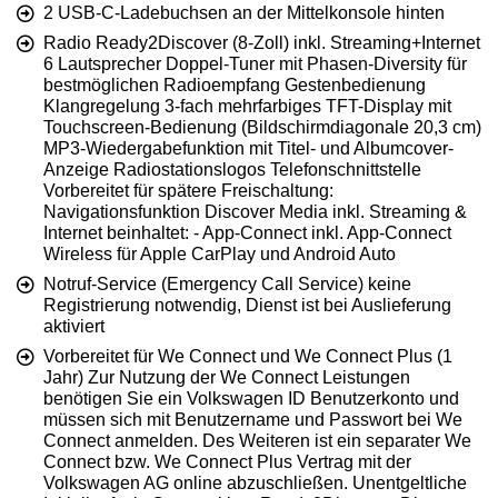
2 USB-C-Ladebuchsen an der Mittelkonsole hinten
Radio Ready2Discover (8-Zoll) inkl. Streaming+Internet
6 Lautsprecher Doppel-Tuner mit Phasen-Diversity für
bestmöglichen Radioempfang Gestenbedienung
Klangregelung 3-fach mehrfarbiges TFT-Display mit
Touchscreen-Bedienung (Bildschirmdiagonale 20,3 cm)
MP3-Wiedergabefunktion mit Titel- und Albumcover-
Anzeige Radiostationslogos Telefonschnittstelle
Vorbereitet für spätere Freischaltung:
Navigationsfunktion Discover Media inkl. Streaming &
Internet beinhaltet: - App-Connect inkl. App-Connect
Wireless für Apple CarPlay und Android Auto
Notruf-Service (Emergency Call Service) keine
Registrierung notwendig, Dienst ist bei Auslieferung
aktiviert
Vorbereitet für We Connect und We Connect Plus (1
Jahr) Zur Nutzung der We Connect Leistungen
benötigen Sie ein Volkswagen ID Benutzerkonto und
müssen sich mit Benutzername und Passwort bei We
Connect anmelden. Des Weiteren ist ein separater We
Connect bzw. We Connect Plus Vertrag mit der
Volkswagen AG online abzuschließen. Unentgeltliche