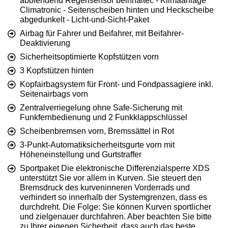
abblendend Regensensor beinhaltet: - Klimaanlage
Climatronic - Seitenscheiben hinten und Heckscheibe
abgedunkelt - Licht-und-Sicht-Paket
Airbag für Fahrer und Beifahrer, mit Beifahrer-
Deaktivierung
Sicherheitsoptimierte Kopfstützen vorn
3 Kopfstützen hinten
Kopfairbagsystem für Front- und Fondpassagiere inkl.
Seitenairbags vorn
Zentralverriegelung ohne Safe-Sicherung mit
Funkfernbedienung und 2 Funkklappschlüssel
Scheibenbremsen vorn, Bremssättel in Rot
3-Punkt-Automatiksicherheitsgurte vorn mit
Höheneinstellung und Gurtstraffer
Sportpaket Die elektronische Differenzialsperre XDS
unterstützt Sie vor allem in Kurven. Sie steuert den
Bremsdruck des kurveninneren Vorderrads und
verhindert so innerhalb der Systemgrenzen, dass es
durchdreht. Die Folge: Sie können Kurven sportlicher
und zielgenauer durchfahren. Aber beachten Sie bitte
zu Ihrer eigenen Sicherheit, dass auch das beste