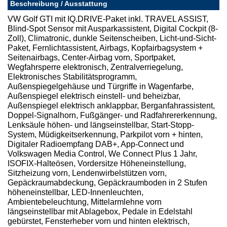
Beschreibung / Ausstattung
VW Golf GTI mit IQ.DRIVE-Paket inkl. TRAVEL ASSIST,
Blind-Spot Sensor mit Ausparkassistent, Digital Cockpit (8-
Zoll), Climatronic, dunkle Seitenscheiben, Licht-und-Sicht-
Paket, Fernlichtassistent, Airbags, Kopfairbagsystem +
Seitenairbags, Center-Airbag vorn, Sportpaket,
Wegfahrsperre elektronisch, Zentralverriegelung,
Elektronisches Stabilitätsprogramm,
Außenspiegelgehäuse und Türgriffe in Wagenfarbe,
Außenspiegel elektrisch einstell- und beheizbar,
Außenspiegel elektrisch anklappbar, Berganfahrassistent,
Doppel-Signalhorn, Fußgänger- und Radfahrererkennung,
Lenksäule höhen- und längseinstellbar, Start-Stopp-
System, Müdigkeitserkennung, Parkpilot vorn + hinten,
Digitaler Radioempfang DAB+, App-Connect und
Volkswagen Media Control, We Connect Plus 1 Jahr,
ISOFIX-Halteösen, Vordersitze Höheneinstellung,
Sitzheizung vorn, Lendenwirbelstützen vorn,
Gepäckraumabdeckung, Gepäckraumboden in 2 Stufen
höheneinstellbar, LED-Innenleuchten,
Ambientebeleuchtung, Mittelarmlehne vorn
längseinstellbar mit Ablagebox, Pedale in Edelstahl
gebürstet, Fensterheber vorn und hinten elektrisch,