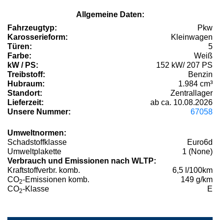
Allgemeine Daten:
Fahrzeugtyp:
Pkw
Karosserieform:
Kleinwagen
Türen:
5
Farbe:
Weiß
kW / PS:
152 kW/ 207 PS
Treibstoff:
Benzin
Hubraum:
1.984 cm³
Standort:
Zentrallager
Lieferzeit:
ab ca. 10.08.2026
Unsere Nummer:
67058
Umweltnormen:
Schadstoffklasse
Euro6d
Umweltplakette
1 (None)
Verbrauch und Emissionen nach WLTP:
Kraftstoffverbr. komb.
6,5 l/100km
CO
-Emissionen komb.
149 g/km
2
CO
-Klasse
E
2