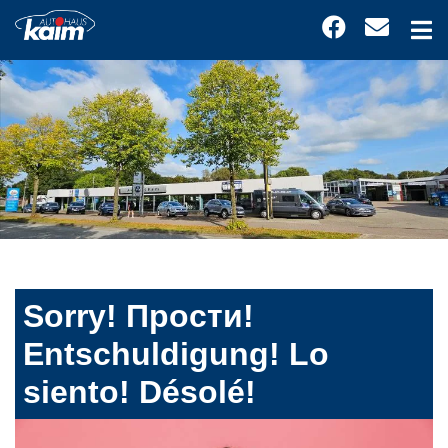
Sorry! Прости!
Entschuldigung! Lo
siento! Désolé!