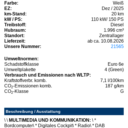
Farbe:
Weiß
EZ:
Dez / 2025
km-Stand:
20 km
kW / PS:
110 kW/ 150 PS
Treibstoff:
Diesel
Hubraum:
1.996 cm³
Standort:
Zentrallager
Lieferzeit:
ab ca. 10.08.2026
Unsere Nummer:
21565
Umweltnormen:
Schadstoffklasse
Euro 6e
Umweltplakette
4 (Green)
Verbrauch und Emissionen nach WLTP:
Kraftstoffverbr. komb.
7,1 l/100km
CO
-Emissionen komb.
187 g/km
2
CO
-Klasse
G
2
Beschreibung / Ausstattung
\ \
MULTIMEDIA UND KOMMUNIKATION:
\ *
Bordcomputer\ * Digitales Cockpit\ * Radio\ * DAB