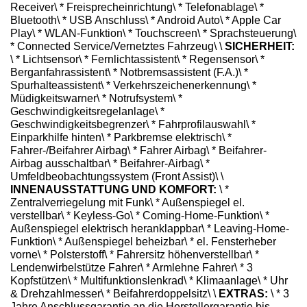
Receiver\ * Freisprecheinrichtung\ * Telefonablage\ *
Bluetooth\ * USB Anschluss\ * Android Auto\ * Apple Car
Play\ * WLAN-Funktion\ * Touchscreen\ * Sprachsteuerung\
* Connected Service/Vernetztes Fahrzeug\ \
SICHERHEIT:
\ * Lichtsensor\ * Fernlichtassistent\ * Regensensor\ *
Berganfahrassistent\ * Notbremsassistent (F.A.)\ *
Spurhalteassistent\ * Verkehrszeichenerkennung\ *
Müdigkeitswarner\ * Notrufsystem\ *
Geschwindigkeitsregelanlage\ *
Geschwindigkeitsbegrenzer\ * Fahrprofilauswahl\ *
Einparkhilfe hinten\ * Parkbremse elektrisch\ *
Fahrer-/Beifahrer Airbag\ * Fahrer Airbag\ * Beifahrer-
Airbag ausschaltbar\ * Beifahrer-Airbag\ *
Umfeldbeobachtungssystem (Front Assist)\ \
INNENAUSSTATTUNG UND KOMFORT:
\ *
Zentralverriegelung mit Funk\ * Außenspiegel el.
verstellbar\ * Keyless-Go\ * Coming-Home-Funktion\ *
Außenspiegel elektrisch heranklappbar\ * Leaving-Home-
Funktion\ * Außenspiegel beheizbar\ * el. Fensterheber
vorne\ * Polsterstoff\ * Fahrersitz höhenverstellbar\ *
Lendenwirbelstütze Fahrer\ * Armlehne Fahrer\ * 3
Kopfstützen\ * Multifunktionslenkrad\ * Klimaanlage\ * Uhr
& Drehzahlmesser\ * Beifahrerdoppelsitz\ \
EXTRAS:
\ * 3
Jahre Anschlussgarantie an die Herstellergarantie bis