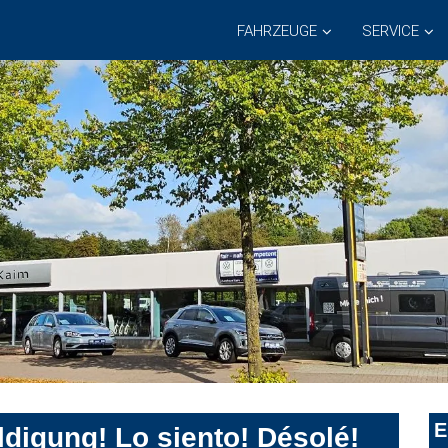
FAHRZEUGE
SERVICE
E
digung! Lo siento! Désolé!