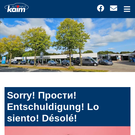
Sorry! Прости!
Entschuldigung! Lo
siento! Désolé!