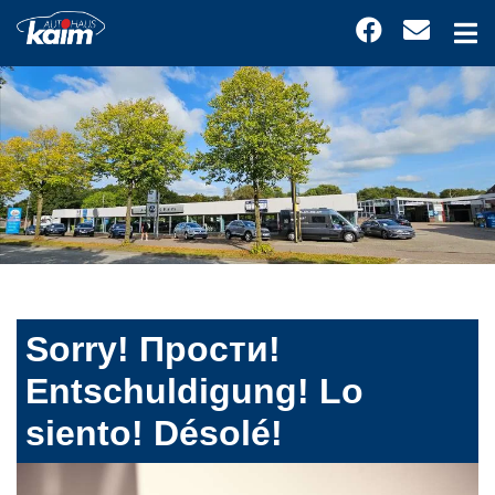
Sorry! Прости!
Entschuldigung! Lo
siento! Désolé!