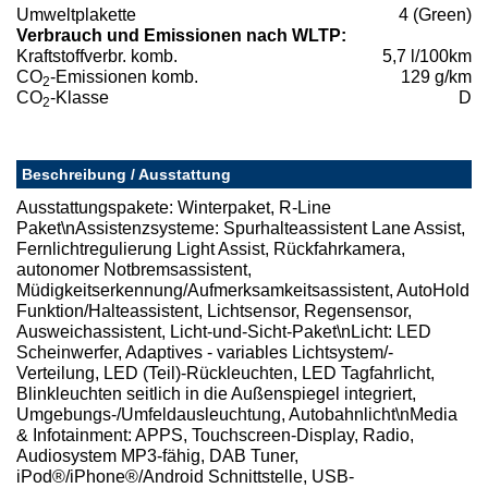
Umweltplakette
4 (Green)
Verbrauch und Emissionen nach WLTP:
Kraftstoffverbr. komb.
5,7 l/100km
CO
-Emissionen komb.
129 g/km
2
CO
-Klasse
D
2
Beschreibung / Ausstattung
Ausstattungspakete: Winterpaket, R-Line
Paket\nAssistenzsysteme: Spurhalteassistent Lane Assist,
Fernlichtregulierung Light Assist, Rückfahrkamera,
autonomer Notbremsassistent,
Müdigkeitserkennung/Aufmerksamkeitsassistent, AutoHold
Funktion/Halteassistent, Lichtsensor, Regensensor,
Ausweichassistent, Licht-und-Sicht-Paket\nLicht: LED
Scheinwerfer, Adaptives - variables Lichtsystem/-
Verteilung, LED (Teil)-Rückleuchten, LED Tagfahrlicht,
Blinkleuchten seitlich in die Außenspiegel integriert,
Umgebungs-/Umfeldausleuchtung, Autobahnlicht\nMedia
& Infotainment: APPS, Touchscreen-Display, Radio,
Audiosystem MP3-fähig, DAB Tuner,
iPod®/iPhone®/Android Schnittstelle, USB-