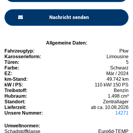
Nachricht senden
Allgemeine Daten:
Fahrzeugtyp:
Pkw
Karosserieform:
Limousine
Türen:
5
Farbe:
Schwarz
EZ:
Mär / 2024
km-Stand:
49.742 km
kW / PS:
110 kW/ 150 PS
Treibstoff:
Benzin
Hubraum:
1.498 cm³
Standort:
Zentrallager
Lieferzeit:
ab ca. 10.08.2026
Unsere Nummer:
14271
Umweltnormen:
Schadstoffklasse
Euro6d-TEMP