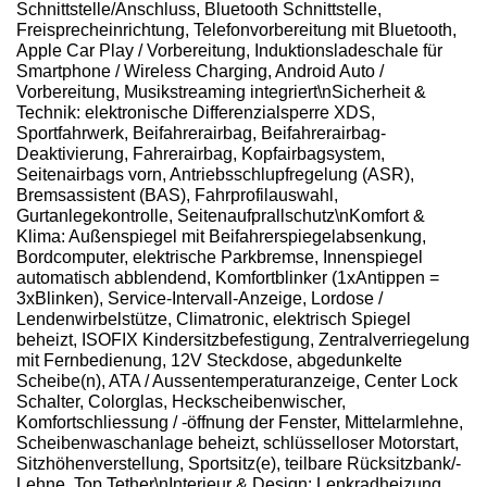
Schnittstelle/Anschluss, Bluetooth Schnittstelle,
Freisprecheinrichtung, Telefonvorbereitung mit Bluetooth,
Apple Car Play / Vorbereitung, Induktionsladeschale für
Smartphone / Wireless Charging, Android Auto /
Vorbereitung, Musikstreaming integriert\nSicherheit &
Technik: elektronische Differenzialsperre XDS,
Sportfahrwerk, Beifahrerairbag, Beifahrerairbag-
Deaktivierung, Fahrerairbag, Kopfairbagsystem,
Seitenairbags vorn, Antriebsschlupfregelung (ASR),
Bremsassistent (BAS), Fahrprofilauswahl,
Gurtanlegekontrolle, Seitenaufprallschutz\nKomfort &
Klima: Außenspiegel mit Beifahrerspiegelabsenkung,
Bordcomputer, elektrische Parkbremse, Innenspiegel
automatisch abblendend, Komfortblinker (1xAntippen =
3xBlinken), Service-Intervall-Anzeige, Lordose /
Lendenwirbelstütze, Climatronic, elektrisch Spiegel
beheizt, ISOFIX Kindersitzbefestigung, Zentralverriegelung
mit Fernbedienung, 12V Steckdose, abgedunkelte
Scheibe(n), ATA / Aussentemperaturanzeige, Center Lock
Schalter, Colorglas, Heckscheibenwischer,
Komfortschliessung / -öffnung der Fenster, Mittelarmlehne,
Scheibenwaschanlage beheizt, schlüsselloser Motorstart,
Sitzhöhenverstellung, Sportsitz(e), teilbare Rücksitzbank/-
Lehne, Top Tether\nInterieur & Design: Lenkradheizung,