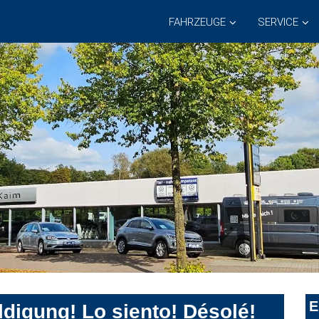
FAHRZEUGE
SERVICE
E
digung! Lo siento! Désolé!