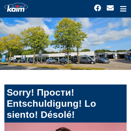
Sorry! Прости!
Entschuldigung! Lo
siento! Désolé!