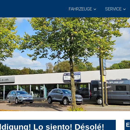
FAHRZEUGE
SERVICE
E
digung! Lo siento! Désolé!