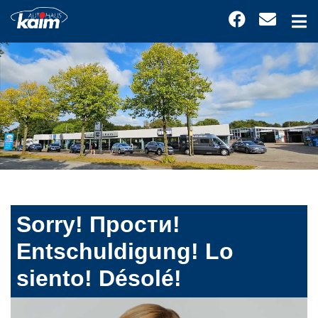
Sorry! Прости!
Entschuldigung! Lo
siento! Désolé!