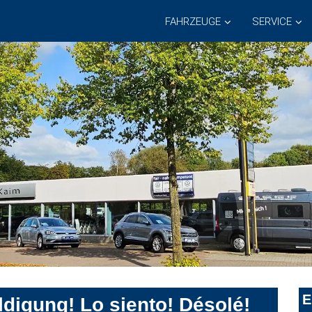
FAHRZEUGE
SERVICE
E
digung! Lo siento! Désolé!