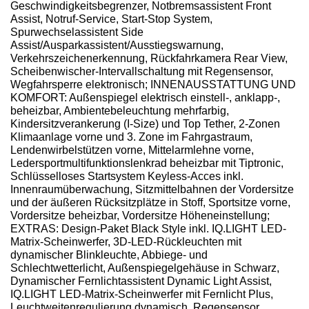
Geschwindigkeitsbegrenzer, Notbremsassistent Front
Assist, Notruf-Service, Start-Stop System,
Spurwechselassistent Side
Assist/Ausparkassistent/Ausstiegswarnung,
Verkehrszeichenerkennung, Rückfahrkamera Rear View,
Scheibenwischer-Intervallschaltung mit Regensensor,
Wegfahrsperre elektronisch; INNENAUSSTATTUNG UND
KOMFORT: Außenspiegel elektrisch einstell-, anklapp-,
beheizbar, Ambientebeleuchtung mehrfarbig,
Kindersitzverankerung (I-Size) und Top Tether, 2-Zonen
Klimaanlage vorne und 3. Zone im Fahrgastraum,
Lendenwirbelstützen vorne, Mittelarmlehne vorne,
Ledersportmultifunktionslenkrad beheizbar mit Tiptronic,
Schlüsselloses Startsystem Keyless-Acces inkl.
Innenraumüberwachung, Sitzmittelbahnen der Vordersitze
und der äußeren Rücksitzplätze in Stoff, Sportsitze vorne,
Vordersitze beheizbar, Vordersitze Höheneinstellung;
EXTRAS: Design-Paket Black Style inkl. IQ.LIGHT LED-
Matrix-Scheinwerfer, 3D-LED-Rückleuchten mit
dynamischer Blinkleuchte, Abbiege- und
Schlechtwetterlicht, Außenspiegelgehäuse in Schwarz,
Dynamischer Fernlichtassistent Dynamic Light Assist,
IQ.LIGHT LED-Matrix-Scheinwerfer mit Fernlicht Plus,
Leuchtweitenregulierung dynamisch, Regensensor,