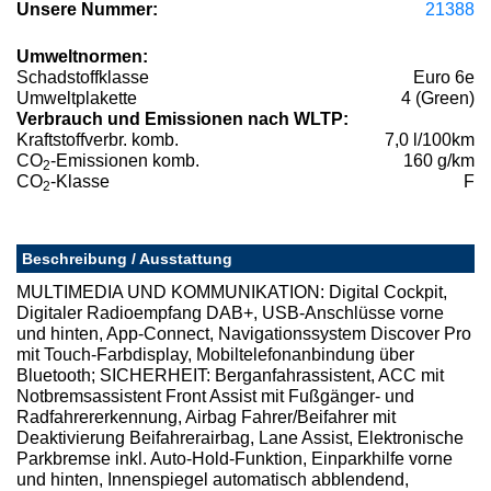
Unsere Nummer:
21388
Umweltnormen:
Schadstoffklasse
Euro 6e
Umweltplakette
4 (Green)
Verbrauch und Emissionen nach WLTP:
Kraftstoffverbr. komb.
7,0 l/100km
CO
-Emissionen komb.
160 g/km
2
CO
-Klasse
F
2
Beschreibung / Ausstattung
MULTIMEDIA UND KOMMUNIKATION: Digital Cockpit,
Digitaler Radioempfang DAB+, USB-Anschlüsse vorne
und hinten, App-Connect, Navigationssystem Discover Pro
mit Touch-Farbdisplay, Mobiltelefonanbindung über
Bluetooth; SICHERHEIT: Berganfahrassistent, ACC mit
Notbremsassistent Front Assist mit Fußgänger- und
Radfahrererkennung, Airbag Fahrer/Beifahrer mit
Deaktivierung Beifahrerairbag, Lane Assist, Elektronische
Parkbremse inkl. Auto-Hold-Funktion, Einparkhilfe vorne
und hinten, Innenspiegel automatisch abblendend,