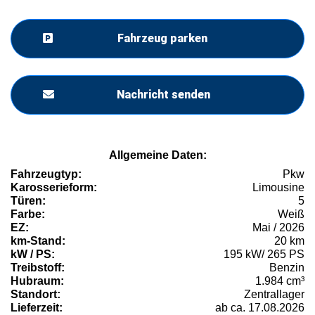
Fahrzeug parken
Nachricht senden
Allgemeine Daten:
Fahrzeugtyp:
Pkw
Karosserieform:
Limousine
Türen:
5
Farbe:
Weiß
EZ:
Mai / 2026
km-Stand:
20 km
kW / PS:
195 kW/ 265 PS
Treibstoff:
Benzin
Hubraum:
1.984 cm³
Standort:
Zentrallager
Lieferzeit:
ab ca. 17.08.2026