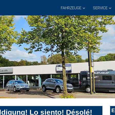
FAHRZEUGE
SERVICE
E
digung! Lo siento! Désolé!